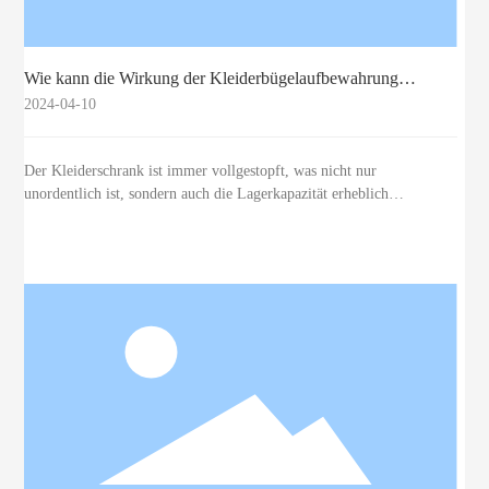
Wie kann die Wirkung der Kleiderbügelaufbewahrung
verstärkt werden?
2024-04-10
Der Kleiderschrank ist immer vollgestopft, was nicht nur
unordentlich ist, sondern auch die Lagerkapazität erheblich
verringert. Der Kleiderbügel spielte im Lagerungsprozess eine sehr
wichtige Rolle. Die Wahl des richtigen Kleiderbügels kann die
Wirkung der Kleiderbügellagerung erheblich verbessern.