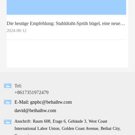
Die heutige Empfehlung: Stahldraht-Sprüh bügel, eine neue
Wahl für das Leben zu Hause
2024-08-12
Tel:
+8617351972479
E-Mail:
gnpbc@behaihw.com
david@beihaihw.com
Anschrift: Raum 608, Etage 6, Gebäude 3, West Coast
International Labor Union, Golden Coast Avenue, Beihai City,